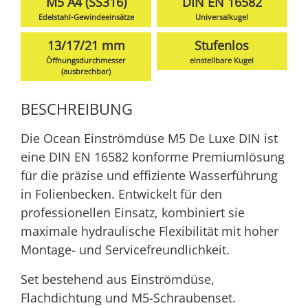
M5 A4 (SS316)
DIN EN 16582
Edelstahl-Gewindeeinsätze
Universalkugel
13/17/21 mm
Stufenlos
Öffnungsdurchmesser
einstellbare Kugel
(ausbrechbar)
BESCHREIBUNG
Die Ocean Einströmdüse M5 De Luxe DIN ist
eine DIN EN 16582 konforme Premiumlösung
für die präzise und effiziente Wasserführung
in Folienbecken. Entwickelt für den
professionellen Einsatz, kombiniert sie
maximale hydraulische Flexibilität mit hoher
Montage- und Servicefreundlichkeit.
Set bestehend aus Einströmdüse,
Flachdichtung und M5-Schraubenset.