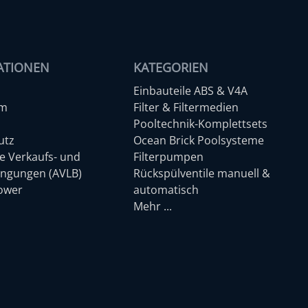
ATIONEN
KATEGORIEN
Einbauteile ABS & V4A
um
Filter & Filtermedien
Pooltechnik-Komplettsets
utz
Ocean Brick Poolsysteme
e Verkaufs- und
Filterpumpen
ingungen (AVLB)
Rückspülventile manuell &
lower
automatisch
Mehr ...