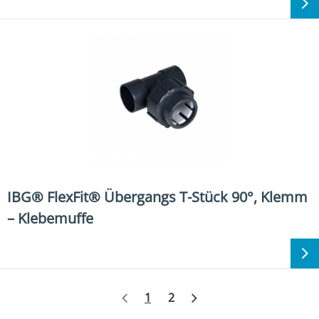
IBG® FlexFit® Übergangs T-Stück 90°, Klemm
– Klebemuffe
Weiter
1
2