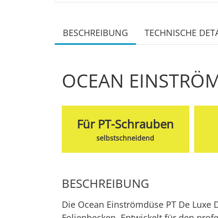
BESCHREIBUNG
TECHNISCHE DETA
OCEAN EINSTRÖM
Für PT-Schrauben
selbstschneidend
BESCHREIBUNG
Die Ocean Einströmdüse PT De Luxe DI
Folienbecken. Entwickelt für den prof