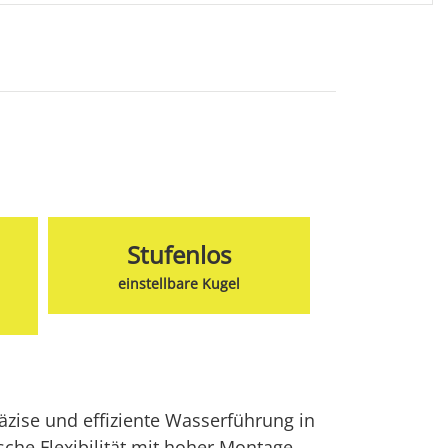
Stufenlos
einstellbare Kugel
zise und effiziente Wasserführung in
sche Flexibilität mit hoher Montage-