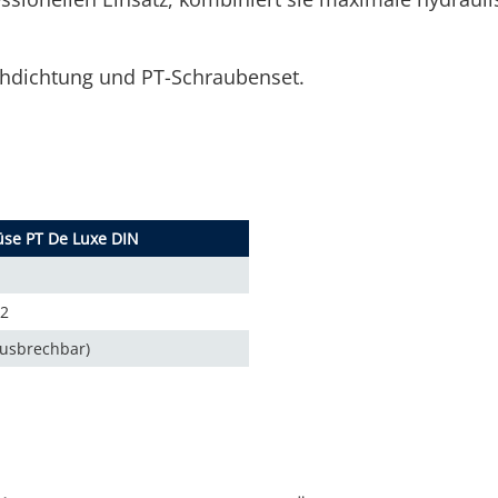
chdichtung und PT-Schraubenset.
se PT De Luxe DIN
82
ausbrechbar)