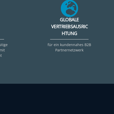
GLOBALE
VERTRIEBSAUSRIC
HTUNG
stige
für ein kundennahes B2B
mit
Partnernetzwerk
t