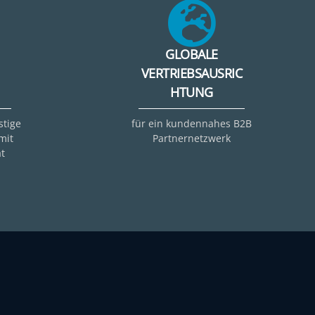
GLOBALE
VERTRIEBSAUSRIC
HTUNG
stige
für ein kundennahes B2B
mit
Partnernetzwerk
t