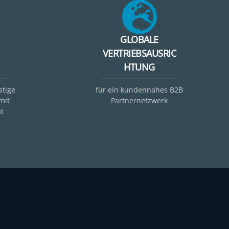
GLOBALE
VERTRIEBSAUSRIC
HTUNG
stige
für ein kundennahes B2B
mit
Partnernetzwerk
t