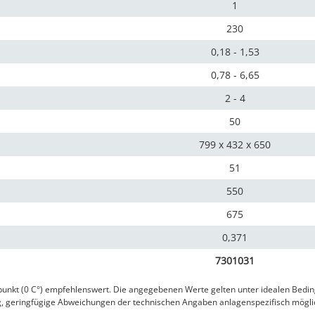
1
230
0,18 - 1,53
0,78 - 6,65
2 - 4
50
799 x 432 x 650
51
550
675
0,371
7301031
erpunkt (0 C°) empfehlenswert. Die angegebenen Werte gelten unter idealen Bedi
ag, geringfügige Abweichungen der technischen Angaben anlagenspezifisch mögl