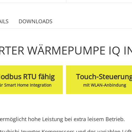
ILS
DOWNLOADS
RTER WÄRMEPUMPE IQ I
odbus RTU fähig
Touch-Steuerun
ür Smart Home Integration
mit WLAN-Anbindung
rmöglicht hohe Leistung bei extra leisem Betrieb.
subishi Inverter Kompressors und des variablen Lüft