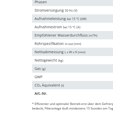
Phasen
Stromversorgung
50 Hz (V)
Aufnahmeleistung
bei 15 °C (kW)
Aufnahmestrom
bei 15 °C (A)
Empfohlener Wasserdurchfluss
(m³/h)
Rohrspezifikation
in‑out (mm)
Nettoabmessung
L x W x H (mm)
Nettogewicht
(kg)
Gas
(g)
GWP
CO₂ Äquivalent
(t)
Art.-Nr.
* Effizienter und optimaler Betrieb erst über dem Gefri
bedeckt, Filteranlage läuft mindestens 15 Stunden am T