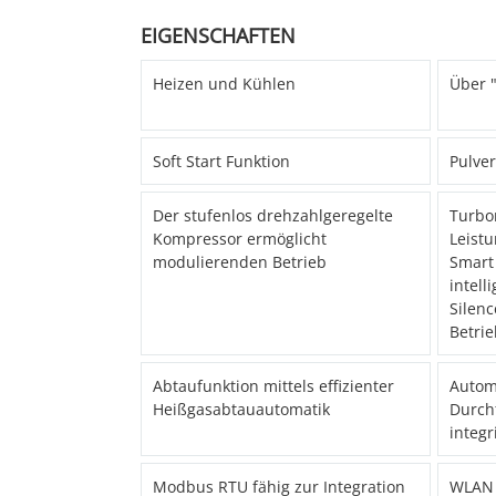
EIGENSCHAFTEN
Heizen und Kühlen
Über "
Soft Start Funktion
Pulve
Der stufenlos drehzahlgeregelte
Turbo
Kompressor ermöglicht
Leist
modulierenden Betrieb
Smart
intell
Silen
Betri
Abtaufunktion mittels effizienter
Autom
Heißgasabtauautomatik
Durch
integr
Modbus RTU fähig zur Integration
WLAN f