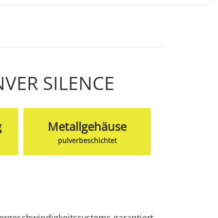
NVER SILENCE
g
Metallgehäuse
pulverbeschichtet
ergeschwindigkeitssystems garantiert