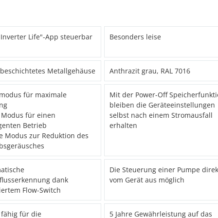
Inverter Life"-App steuerbar
Besonders leise
rbeschichtetes Metallgehäuse
Anthrazit grau, RAL 7016
modus für maximale
Mit der Power-Off Speicherfunkt
ung
bleiben die Geräteeinstellungen
 Modus für einen
selbst nach einem Stromausfall
igenten Betrieb
erhalten
ce Modus zur Reduktion des
ebsgeräusches
atische
Die Steuerung einer Pumpe direk
flusserkennung dank
vom Gerät aus möglich
iertem Flow-Switch
ähig für die
5 Jahre Gewährleistung auf das