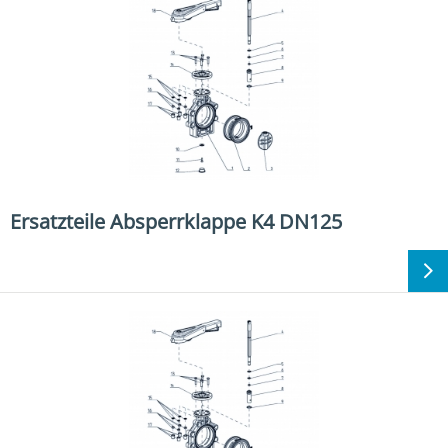
Ersatzteile Absperrklappe K4 DN125