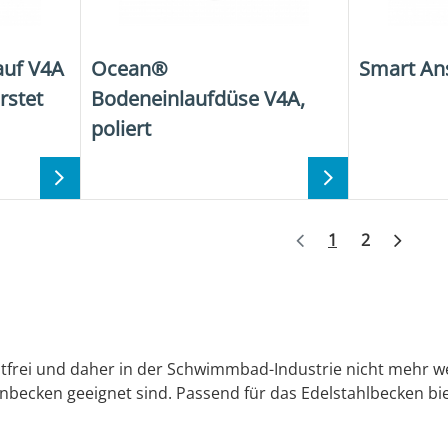
uf V4A
Ocean®
Smart An
rstet
Bodeneinlaufdüse V4A,
poliert
Weite
1
2
 rostfrei und daher in der Schwimmbad-Industrie nicht mehr
nbecken geeignet sind. Passend für das Edelstahlbecken bi