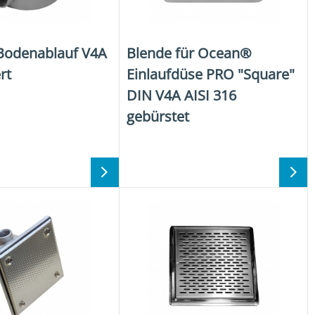
odenablauf V4A
Blende für Ocean®
rt
Einlaufdüse PRO "Square"
DIN V4A AISI 316
gebürstet