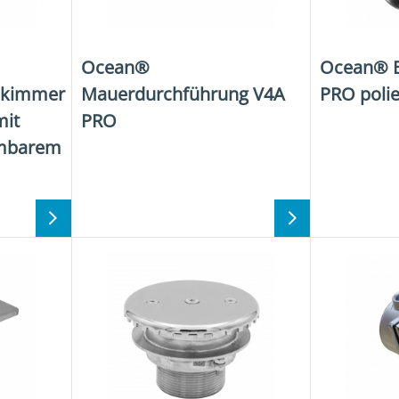
Ocean®
Ocean® B
skimmer
Mauerdurchführung V4A
PRO polie
mit
PRO
hmbarem